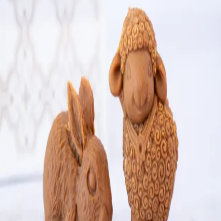
Añadir al carrito
Cordero Manjar Duro
$3.000 - $28.500
Añadir al carrito
Figuras Manjar Duro Mix
$28.500
Añadir al carrito
Nosotros
Tiendas
Cambios y devoluciones
Despachos y retiros
Preguntas frecuentes
Políticas de Privacidad