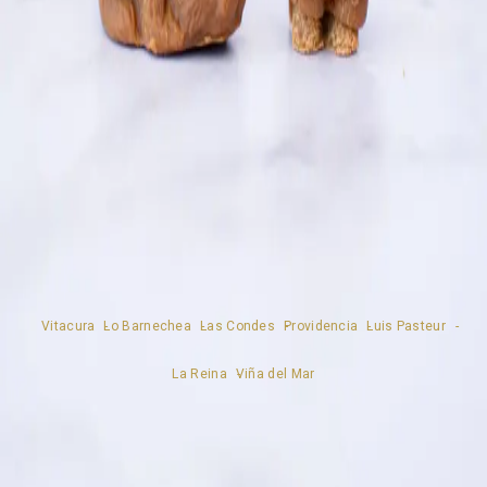
Vitacura
Lo Barnechea
Las Condes
Providencia
Luis Pasteur
La Reina
Viña del Mar
©
2026
TORTA CALUGA SpA