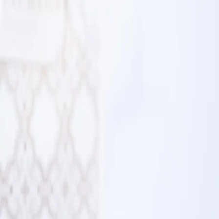
Santiago
Especial Navidad
Todos
Tortas
Postres
Barquillos
Tentaciones
Gift Cards
Accesorios
Conejo Manjar Duro
$3.000 - $28.500